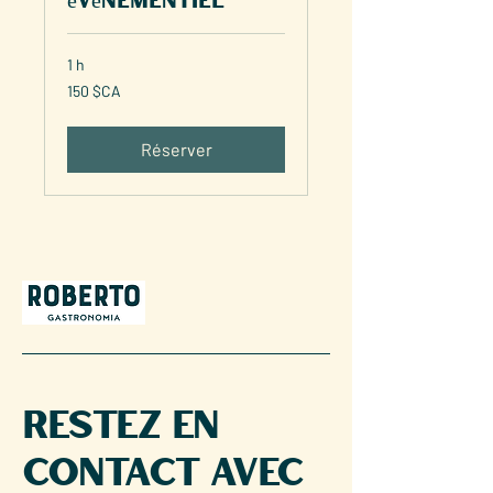
1 h
150
150 $CA
dollars
canadiens
Réserver
Restez en
contact avec