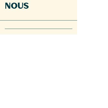
nous
5143745653
gelatorobertos.1982@gmail.com
Montréal, QC, Canada
politique de confidentialité
Déclaration d'accessibilité
Conditions générales
Politique de remboursement
Politique d'expédition