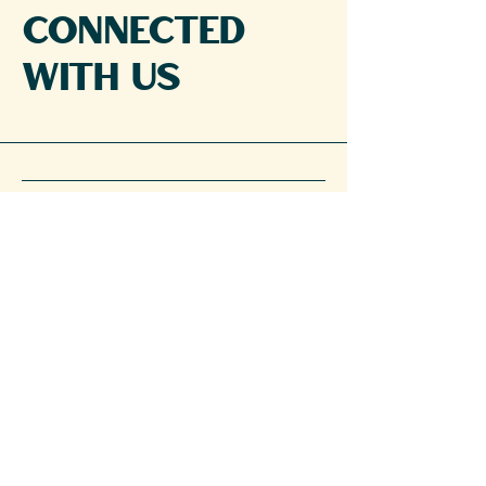
Connected
with Us
5143745653
gelatorobertos.1982@gmail.com
Montreal, QC, Canada
Privacy Policy
Accessibility Statement
Terms & Conditions
Refund Policy